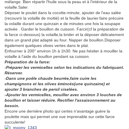
mélange. Bien répartir l'huile sous la peau et à l'intérieur de la
volaille.Saler.
Déposer le poulet dans la cocotte-minute, ajouter de l'eau salée
(recouvrir la volaille de moitié) et la feuille de laurier.faire précuire
la volaille durant une quinzain e de minutes une fois la soupape
activée . Garder le bouillon de cuisson. Farcir(cf la préparation de
la farce ci-dessous) la volaille,la brider et la déposer délicatement
dans un grand plat adapté au four. Napper de bouillon.Disposer
également quelques olives vertes dans le plat.
Enfourner à 200° environ 1h à 1h30. Ne pas hésiter à mouiller la
volaille à l'aide du bouillon pendant sa cuisson.
Préparation de la farce:
-Préparer les vermicelles selon les indications du fabriquant.
Réserver.
-Dans une poêle chaude beurrée,faire cuire les
champignons et les olives émincés(une quinzaine) et
ajouter 3 branches de persil ciselées.
-Ajouter les vermicelles, mouiller avec environ 3 louches de
bouillon et laisser réduire. Rectifier l'assaisonnement au
besoin.
Encore une dernière photo qui certes n'avantage guère la
poulette mais qui permet une vue imprenable sur cette farce
succulente!