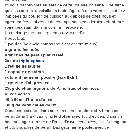
Ici vous découvrirez au sein de cette "pauvre poulette" une farce
qui s' associe à la volaille en toute légéreté:des vermicelles de riz
imbibées du bouillon de cuisson aux épices de chez nous et
agrémentées d'olives et de champignons,ces derniers étant rare
voire inexistant dans la cuisine marocaine.
Un mélange étonnant qui en a ravi plus d'un!
Il vout faut:
1 poulet
(beldi=de campagne,c'est encore mieux)
oignons émincés
branches de persil plat ciselé
2cc de
triple-épices
1 feuille de laurier
1 capsule de safran
colorant jaune en poudre (facultatif)
1 gousse d'ail pressée
250g de champignons de Paris frais et émincés
olives vertes
40 à 60ml d'huile d'olive
100g de vermicelles de riz
Dans une cocotte , faire suer un oignon et demi et 5 branches
persil dans 3 à 4 càs d'huile d'olive avec 1cc d'épices. Dans un
bol, mélanger le reste de l'huile d'olive, les épices, l'ail, 1/2 oignon
et 5,6 branches de persil. Badigeonner le poulet avec ce